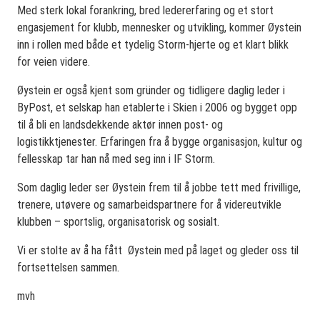
Med sterk lokal forankring, bred ledererfaring og et stort
engasjement for klubb, mennesker og utvikling, kommer Øystein
inn i rollen med både et tydelig Storm‑hjerte og et klart blikk
for veien videre.
Øystein er også kjent som gründer og tidligere daglig leder i
ByPost, et selskap han etablerte i Skien i 2006 og bygget opp
til å bli en landsdekkende aktør innen post- og
logistikktjenester. Erfaringen fra å bygge organisasjon, kultur og
fellesskap tar han nå med seg inn i IF Storm.
Som daglig leder ser Øystein frem til å jobbe tett med frivillige,
trenere, utøvere og samarbeidspartnere for å videreutvikle
klubben – sportslig, organisatorisk og sosialt.
Vi er stolte av å ha fått Øystein med på laget og gleder oss til
fortsettelsen sammen.
mvh